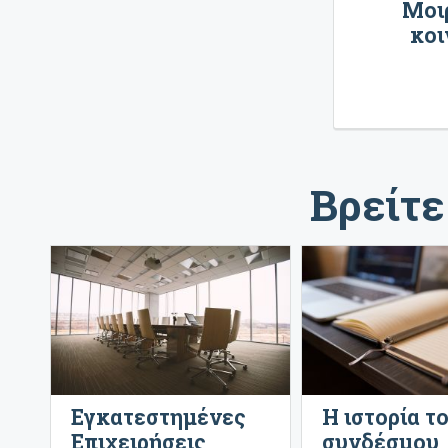
Μοιρ
κοι
Βρείτε
Εγκατεστημένες
Η ιστορία τ
Επιχειρήσεις
συνδέσμου