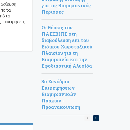
ημοσίευση
για τις Βιομηχανικές
όπο τα
Περιοχές
πό τα
 επιχειρήσεις
Οι θέσεις του
ΠΑΣΕΒΙΠΕ στη
διαβούλευση επί του
Ειδικού Χωροταξικού
Πλαισίου για τη
Βιομηχανία και την
Εφοδιαστική Αλυσίδα
3ο Συνέδριο
Επιχειρήσεων
Βιομηχανικών
Πάρκων -
Προανακοίνωση
Σελιδοποίηση
Next
page