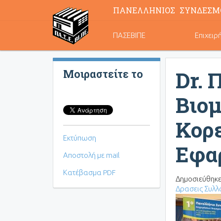
ΠΑΝΕΛΛΗΝΙΟΣ ΣΥΝΔΕΣΜ
Κεντρική
ΠΑΣΕΒΙΠΕ
Επιχειρ
πλοήγηση
Dr. 
Μοιραστείτε το
Βιομ
Κορε
Εκτύπωση
Εφα
Αποστολή με mail
Κατέβασμα PDF
Δημοσιεύθηκε
Δρασεις Συλλ