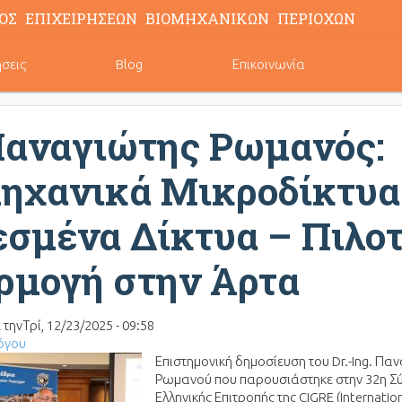
ΟΣ ΕΠΙΧΕΙΡΗΣΕΩΝ ΒΙΟΜΗΧΑΝΙΚΩΝ ΠΕΡΙΟΧΩΝ
ήσεις
Blog
Επικοινωνία
Παναγιώτης Ρωμανός:
ηχανικά Μικροδίκτυα
σμένα Δίκτυα – Πιλο
ρμογή στην Άρτα
 την
Τρί, 12/23/2025 - 09:58
όγου
Επιστημονική δημοσίευση του Dr.-Ing. Πα
Ρωμανού που παρουσιάστηκε στην 32η Σ
Ελληνικής Επιτροπής της CIGRE (Internatio