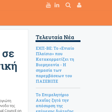
Τελευταία Νέα
ΕΧΠ-ΒΕ: Το «Ενιαίο
 σε
Πλαίσιο» που
Κατακερματίζει τη
τική
Βιομηχανία - Η
σημασία των
παρεμβάσεων του
ΠΑΣΕΒΙΠΕ
Το Επιμελητήριο
Αχαΐας ζητά την
ναγιώτη
απόσυρση της
ύνοδο της
nal Council on
επίμαχης διάταξης