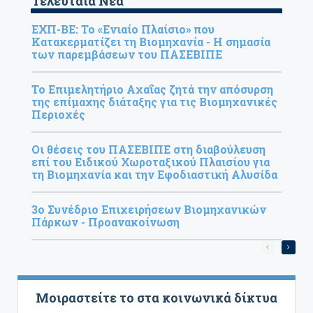
Τελευταία Νέα
ΕΧΠ-ΒΕ: Το «Ενιαίο Πλαίσιο» που
Κατακερματίζει τη Βιομηχανία - Η σημασία
των παρεμβάσεων του ΠΑΣΕΒΙΠΕ
Το Επιμελητήριο Αχαΐας ζητά την απόσυρση
της επίμαχης διάταξης για τις Βιομηχανικές
Περιοχές
Οι θέσεις του ΠΑΣΕΒΙΠΕ στη διαβούλευση
επί του Ειδικού Χωροταξικού Πλαισίου για
τη Βιομηχανία και την Εφοδιαστική Αλυσίδα
3ο Συνέδριο Επιχειρήσεων Βιομηχανικών
Πάρκων - Προανακοίνωση
Σελιδοπο
Next
page
Μοιραστείτε το στα κοινωνικά δίκτυα