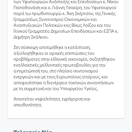
των Υφυπουργών Ανάπτυξης και Επενδύσεων κ. Νίκου
Παπαθανάση και κ. Γιάννη Τσακίρη, του Υφυπουργού
παρά τω πρωθυπουργώ κ. Άκη Σκέρτσου, της Γενικής
Γραμματέως Συντονισμού Οικονομικών και
Αναπτυξιακών Πολιτικών κας Βίκυς Λοΐζου και του
Γενικού Γραμματέα Δημοσίων Επενδύσεων και ΕΣΠΑ κ.
Δημήτρη Σκάλκου.
Στη σύσκεψη αποτιμήθηκε η κατάσταση,
αξιολογήθηκαν οι αρχικές επιπτώσεις του
προβλήματος στην ελληνική οικονομία, συζητήθηκαν
εναλλακτικές μελλοντικές πρωτοβουλίες για την
αντιμετώπισή του, στο πλαίσιο συντονισμού
ενεργειών και με τους Ευρωπαίους εταίρους, και
αποφασίστηκε η διενέργεια τακτικών συναντήσεων
με τη συμμετοχή και του Υπουργείου Υγείας.
Απαιτείται νηφαλιότητα, εγρήγορση και
υπευθυνότητα.