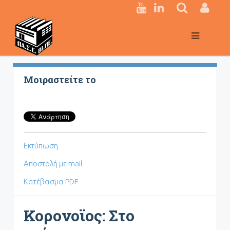
Κεντρική
πλοήγηση
Μοιραστείτε το
Εκτύπωση
Αποστολή με mail
Κατέβασμα PDF
Κορονοϊος: Στο