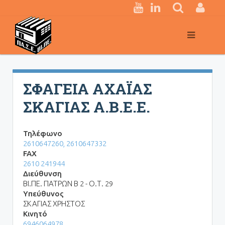
Κεντρική
πλοήγηση
ΣΦΑΓΕΙΑ ΑΧΑΪΑΣ
ΣΚΑΓΙΑΣ Α.Β.Ε.Ε.
Τηλέφωνο
2610647260, 2610647332
FAX
2610 241944
Διεύθυνση
ΒΙ.ΠΕ. ΠΑΤΡΩΝ Β 2 - Ο.Τ. 29
Υπεύθυνος
ΣΚΑΓΙΑΣ ΧΡΗΣΤΟΣ
Κινητό
6946064978