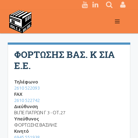
Κεντρική
πλοήγηση
ΦΟΡΤΩΣΗΣ ΒΑΣ. Κ ΣΙΑ
Ε.Ε.
Τηλέφωνο
2610 522093
FAX
2610 522742
Διεύθυνση
ΒΙ.ΠΕ ΠΑΤΡΩΝ Γ 3 - ΟΤ.27
Υπεύθυνος
ΦΟΡΤΩΣΗΣ ΒΑΣΙΛΗΣ
Κινητό
6945 551938