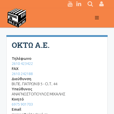
Κεντρική
πλοήγηση
ΟΚΤΩ Α.Ε.
Τηλέφωνο
2610 423422
FAX
2610 242188
Διεύθυνση
ΒΙ.ΠΕ. ΠΑΤΡΩΝ Β 5 - Ο.Τ. 44
Υπεύθυνος
ΑΝΑΓΝΩΣΤΟΠΟΥΛΟΣ ΜΙΧΑΛΗΣ
Κινητό
6975 901703
Email