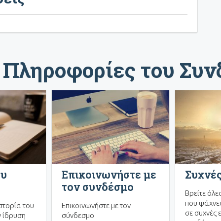
 Πληροφορίες του Συ
ου
Επικοινωνήστε με
Συχνές
τον συνδέσμο
Βρείτε όλε
που ψάχνετ
στορία του
Επικοινωνήστε με τον
σε συχνές 
 ίδρυση
σύνδεσμο