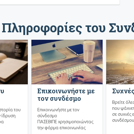
 Πληροφορίες του Συ
ου
Επικοινωνήστε με
Συχνές
τον συνδέσμο
Βρείτε όλε
που ψάχνετ
στορία του
Επικοινωνήστε με τον
σε συχνές 
 ίδρυση
σύνδεσμο
συνδέσμου
ρα
ΠΑΣΕΒΙΠΕ χρησιμοποιώντας
την φόρμα επικοινωνίας