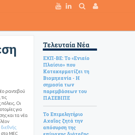
εση
Τελευταία Νέα
ΕΧΠ-ΒΕ: Το «Ενιαίο
Πλαίσιο» που
Κατακερματίζει τη
Βιομηχανία - Η
σημασία των
παρεμβάσεων του
 νέο ραντεβού
 τις
ΠΑΣΕΒΙΠΕ
ς πόλεις.
Οι
νοτομίες για
Το Επιμελητήριο
ωσης και τα νέα
Αχαΐας ζητά την
πλέον
απόσυρση της
 διεθνής
 στο MEC
επίμαχης διάταξης