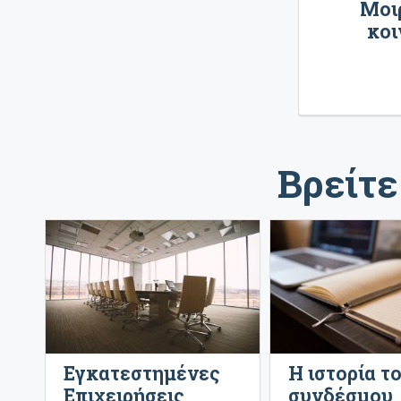
Μοιρ
κοι
Βρείτε
Εγκατεστημένες
Η ιστορία τ
Επιχειρήσεις
συνδέσμου