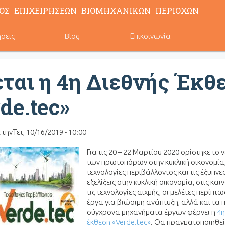
ΟΣ ΕΠΙΧΕΙΡΗΣΕΩΝ ΒΙΟΜΗΧΑΝΙΚΩΝ ΠΕΡΙΟΧΩΝ
ήσεις
Blog
Επικοινωνία
ται η 4η Διεθνής Έκθ
de.tec»
 την
Τετ, 10/16/2019 - 10:00
Για τις 20 – 22 Μαρτίου 2020 ορίστηκε το
των πρωτοπόρων στην κυκλική οικονομία,
τεχνολογίες περιβάλλοντος και τις έξυπνε
εξελίξεις στην κυκλική οικονομία, στις και
τις τεχνολογίες αιχμής, οι μελέτες περίπτ
έργα για βιώσιμη ανάπτυξη, αλλά και τα 
σύγχρονα μηχανήματα έργων φέρνει η
4η
έκθεση «Verde.tec»
. Θα πραγματοποιηθεί