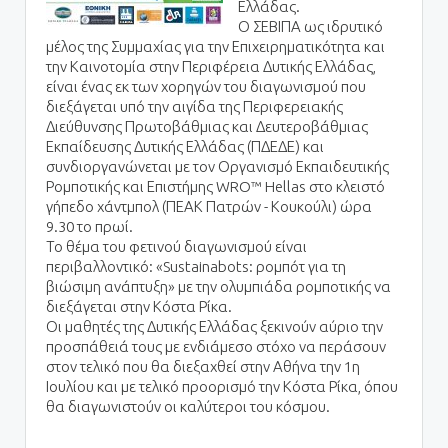
Ελλάδας.
Ο ΣΕΒΙΠΑ ως ιδρυτικό
μέλος της Συμμαχίας για την Επιχειρηματικότητα και
την Καινοτομία στην Περιφέρεια Δυτικής Ελλάδας,
είναι ένας εκ των χορηγών του διαγωνισμού που
διεξάγεται υπό την αιγίδα της Περιφερειακής
Διεύθυνσης Πρωτοβάθμιας και Δευτεροβάθμιας
Εκπαίδευσης Δυτικής Ελλάδας (ΠΔΕΔΕ) και
συνδιοργανώνεται με τον Οργανισμό Εκπαιδευτικής
Ρομποτικής και Επιστήμης WRO™ Hellas στο κλειστό
γήπεδο χάντμπολ (ΠΕΑΚ Πατρών - Κουκούλι) ώρα
9.30 το πρωί.
Το θέμα του φετινού διαγωνισμού είναι
περιβαλλοντικό: «Sustainabots: ρομπότ για τη
βιώσιμη ανάπτυξη» με την ολυμπιάδα ρομποτικής να
διεξάγεται στην Κόστα Ρίκα.
Οι μαθητές της Δυτικής Ελλάδας ξεκινούν αύριο την
προσπάθειά τους με ενδιάμεσο στόχο να περάσουν
στον τελικό που θα διεξαχθεί στην Αθήνα την 1η
Ιουλίου και με τελικό προορισμό την Κόστα Ρίκα, όπου
θα διαγωνιστούν οι καλύτεροι του κόσμου.