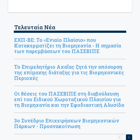
Τελευταία Νέα
ΕΧΠ-ΒΕ: Το «Ενιαίο Πλαίσιο» που
Κατακερματίζει τη Βιομηχανία - Η σημασία
των παρεμβάσεων του ΠΑΣΕΒΙΠΕ
Το Επιμελητήριο Αχαΐας ζητά την απόσυρση
της επίμαχης διάταξης για τις Βιομηχανικές
Περιοχές
Οι θέσεις του ΠΑΣΕΒΙΠΕ στη διαβούλευση
επί του Ειδικού Χωροταξικού Πλαισίου για
τη Βιομηχανία και την Εφοδιαστική Αλυσίδα
3ο Συνέδριο Επιχειρήσεων Βιομηχανικών
Πάρκων - Προανακοίνωση
Σελιδοπο
Next